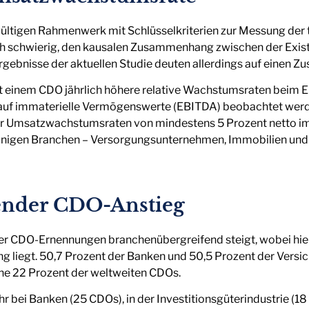
ültigen Rahmenwerk mit Schlüsselkriterien zur Messung der
 sich schwierig, den kausalen Zusammenhang zwischen der Exi
rgebnisse der aktuellen Studie deuten allerdings auf einen 
 einem CDO jährlich höhere relative Wachstumsraten beim Er
f immaterielle Vermögenswerte (EBITDA) beobachtet werden.
r Umsatzwachstumsraten von mindestens 5 Prozent netto im
einigen Branchen – Versorgungsunternehmen, Immobilien und 
ender CDO-Anstieg
der CDO-Ernennungen branchenübergreifend steigt, wobei hier 
ng liegt. 50,7 Prozent der Banken und 50,5 Prozent der Vers
nche 22 Prozent der weltweiten CDOs.
r bei Banken (25 CDOs), in der Investitionsgüterindustrie (