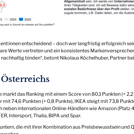
nt:innen entscheidend – doch wer langfristig erfolgreich sein
klare Werte vertreten und ein konsistentes Markenversprechen
 nachhaltig binden“, betont Nikolaus Köchelhuber, Partner be
 Österreichs
 markt das Ranking mit einem Score von 80,1 Punkten (+ 2,2 
ler mit 74,6 Punkten (+ 0,8 Punkte), IKEA steigt mit 73,8 Punk
h neben internationalen Online-Händlern wie Amazon (Platz 4)
R, Intersport, Thalia, BIPA und Spar.
ountern, die mit ihrer Kombination aus Preisbewusstsein un