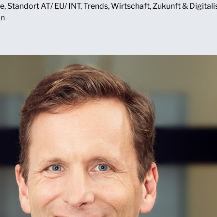
ie
,
Standort AT/ EU/ INT
,
Trends
,
Wirtschaft
,
Zukunft & Digitali
in