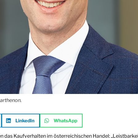
Parthenon.
LinkedIn
WhatsApp
n das Kaufverhalten im österreichischen Handel: „Leistbarkei