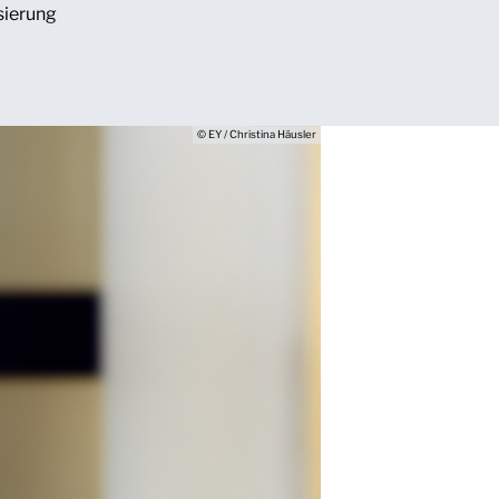
sierung
© EY / Christina Häusler