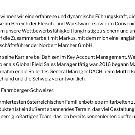
innen wir eine erfahrene und dynamische Führungskraft, die 
lse im Bereich der Fleisch- und Wurstwaren sowie im Conven
 um unsere Wettbewerbsfähigkeit langfristig zu sichern und u
f die Zusammenarbeit mit Markus, mit dem mich eine langjäh
Geschäftsführer der Norbert Marcher GmbH.
seine Karriere bei Bahlsen im Key Account Management. We
 wo er als Global Field Sales Manager tätig war. 2016 begann 
übernahm er die Rolle des General Manager DACH beim Mutte
schland und die Schweiz verantwortlich.
 Fahrnberger-Schweizer:
ommiertesten österreichischen Familienbetriebe mitarbeiten 
dukten ist ein äußerst spannendes Terrain, das viel Gestaltu
nem großartigen Team, das ich bereits kennenlernen durfte un