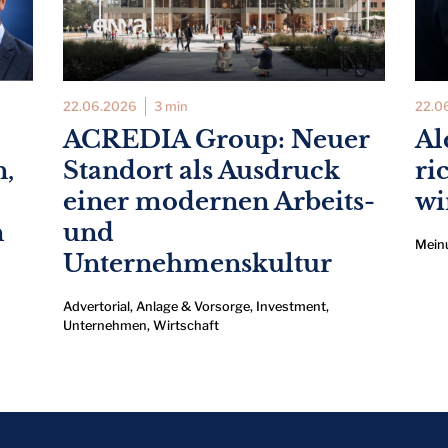
22.06.2026
3 min
22.0
ACREDIA Group: Neuer
Al
n,
Standort als Ausdruck
ri
einer modernen Arbeits-
wi
n
und
Mein
Unternehmenskultur
Advertorial
,
Anlage & Vorsorge
,
Investment
,
Unternehmen
,
Wirtschaft