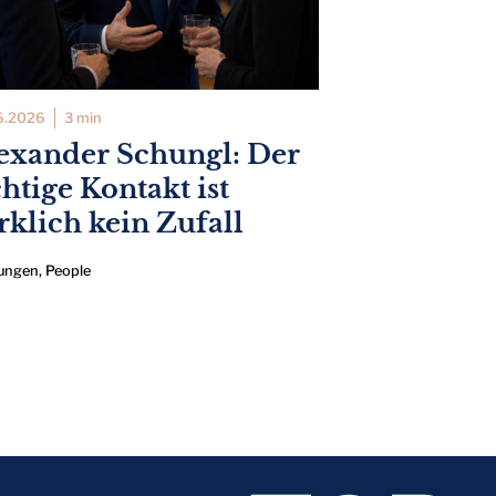
6.2026
3 min
exander Schungl: Der
chtige Kontakt ist
rklich kein Zufall
ungen
,
People