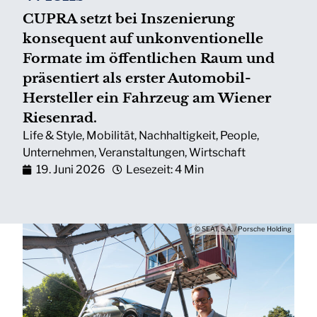
CUPRA setzt bei Inszenierung
konsequent auf unkonventionelle
Formate im öffentlichen Raum und
präsentiert als erster Automobil-
Hersteller ein Fahrzeug am Wiener
Riesenrad.
Life & Style
,
Mobilität
,
Nachhaltigkeit
,
People
,
Unternehmen
,
Veranstaltungen
,
Wirtschaft
19. Juni 2026
Lesezeit: 4 Min
© SEAT, S.A. / Porsche Holding