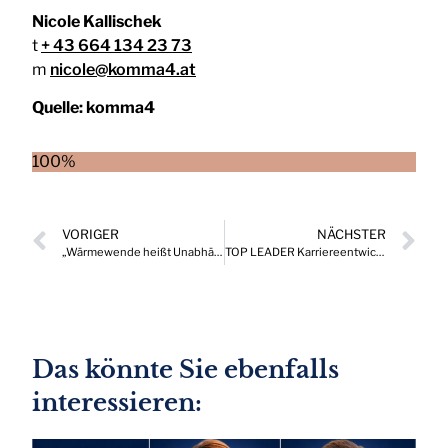
Nicole Kallischek
t
+ 43 664 134 23 73
m
nicole@komma4.at
Quelle:
komma4
100%
VORIGER
NÄCHSTER
„Wärmewende heißt Unabhängigkeit – für Europa und Österreich“
TOP LEADER Karriereentwicklungen, die Drehscheibe wichtiger Positionen in Österreich 10/2025
Das könnte Sie ebenfalls
interessieren: