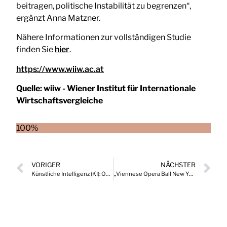
beitragen, politische Instabilität zu begrenzen“,
ergänzt Anna Matzner.
Nähere Informationen zur vollständigen Studie
finden Sie
hier
.
https://www.wiiw.ac.at
Quelle:
wiiw - Wiener Institut für Internationale
Wirtschaftsvergleiche
100%
VORIGER
NÄCHSTER
Künstliche Intelligenz (KI): Operativer Alltag oder immer noch Zukunftsthema?
„Viennese Opera Ball New York“ feiert fulminantes Jubiläum