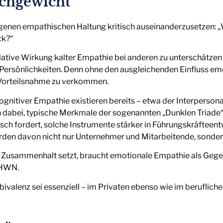
ichgewicht
eigenen empathischen Haltung kritisch auseinanderzusetzen: „W
ck?“
pulative Wirkung kalter Empathie bei anderen zu unterschätz
Persönlichkeiten. Denn ohne den ausgleichenden Einfluss em
r Vorteilsnahme zu verkommen.
nitiver Empathie existieren bereits – etwa der Interpersona
 dabei, typische Merkmale der sogenannten „Dunklen Triade“
usch fordert, solche Instrumente stärker in Führungskräftee
würden davon nicht nur Unternehmer und Mitarbeitende, sonde
gen Zusammenhalt setzt, braucht emotionale Empathie als Gege
FHWN.
ivalenz sei essenziell – im Privaten ebenso wie im berufliche