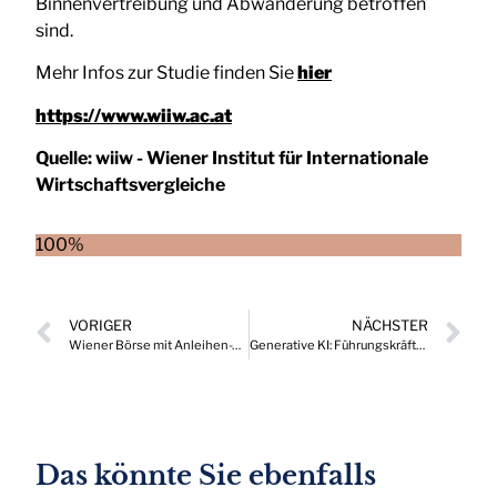
Binnenvertreibung und Abwanderung betroffen
sind.
Mehr Infos zur Studie finden Sie
hier
https://www.wiiw.ac.at
Quelle:
wiiw - Wiener Institut für Internationale
Wirtschaftsvergleiche
100%
VORIGER
NÄCHSTER
Wiener Börse mit Anleihen-Wachstum – Aktienumsätze stabilisieren sich
Generative KI: Führungskräfte sehen mehr innovative Vorteile als Risiken
Das könnte Sie ebenfalls