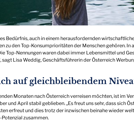
ales Bedürfnis, auch in einem herausfordernden wirtschaftlich
sen zu den Top-Konsumprioritäten der Menschen gehören. In a
 Die Top-Nennungen waren dabei immer Lebensmittel und Gesun
, sagt Lisa Weddig, Geschäftsführerin der Österreich Werbun
ich auf gleichbleibendem Nive
enden Monaten nach Österreich verreisen möchten, ist im Ver
und April stabil geblieben. „Es freut uns sehr, dass sich Ös
ten erfreut und dies trotz der inzwischen beinahe wieder welt
h-Potenzial zusammen.