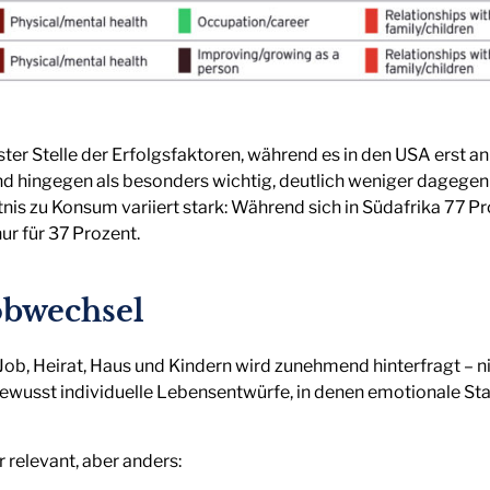
er Stelle der Erfolgsfaktoren, während es in den USA erst an f
nd hingegen als besonders wichtig, deutlich weniger dagegen
is zu Konsum variiert stark: Während sich in Südafrika 77 Pr
ur für 37 Prozent.
obwechsel
Job, Heirat, Haus und Kindern wird zunehmend hinterfragt – n
wusst individuelle Lebensentwürfe, in denen emotionale Stab
r relevant, aber anders: