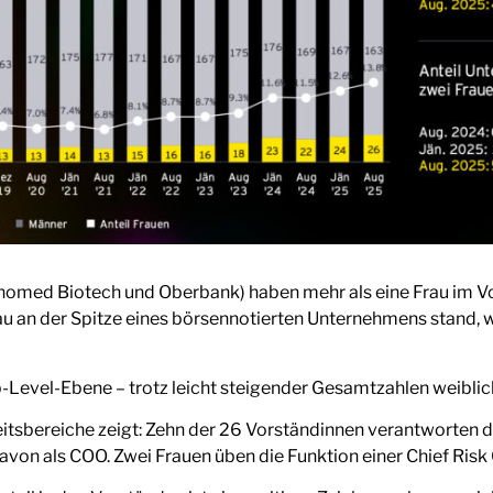
omed Biotech und Oberbank) haben mehr als eine Frau im Vo
 an der Spitze eines börsennotierten Unternehmens stand, wi
op-Level-Ebene – trotz leicht steigender Gesamtzahlen weibli
eitsbereiche zeigt: Zehn der 26 Vorständinnen verantworten da
von als COO. Zwei Frauen üben die Funktion einer Chief Risk 