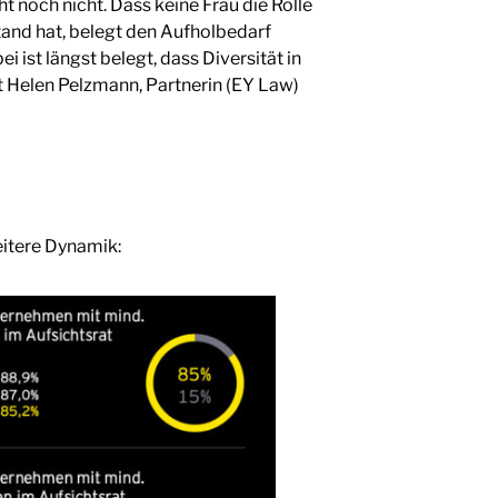
t noch nicht. Dass keine Frau die Rolle
tand hat, belegt den Aufholbedarf
 ist längst belegt, dass Diversität in
 Helen Pelzmann, Partnerin (EY Law)
eitere Dynamik: