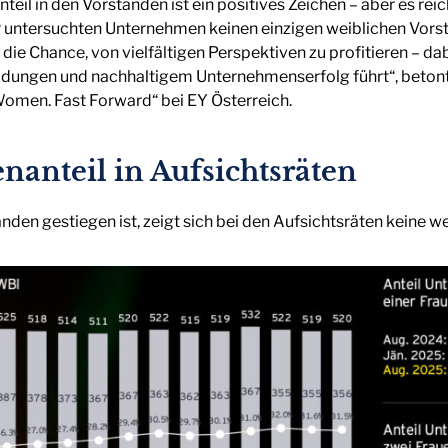
il in den Vorständen ist ein positives Zeichen – aber es reich
er untersuchten Unternehmen keinen einzigen weiblichen Vors
e Chance, von vielfältigen Perspektiven zu profitieren – dabei
dungen und nachhaltigem Unternehmenserfolg führt“, betont
„Women. Fast Forward“ bei EY Österreich.
nanteil in Aufsichtsräten
nden gestiegen ist, zeigt sich bei den Aufsichtsräten keine w