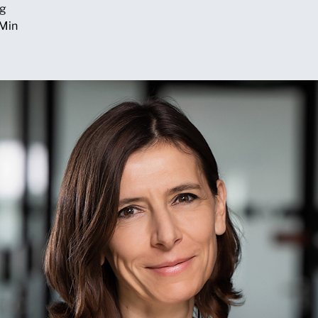
ng
 Min