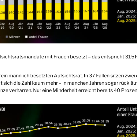
sichtsratsmandate mit Frauen besetzt – das entspricht 31,5 P
in männlich besetzten Aufsichtsrat. In 37 Fällen sitzen zwe
sich die Zahl kaum mehr – in manchen Jahren sogar rückläufig.
e verharren. Nur eine Minderheit erreicht bereits 40 Prozen