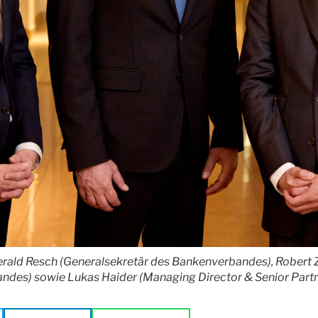
Gerald Resch (Generalsekretär des Bankenverbandes), Robert 
ndes) sowie Lukas Haider (Managing Director & Senior Part