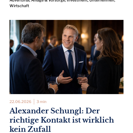
Advertorial
,
Anlage & Vorsorge
,
Investment
,
Unternehmen
,
Wirtschaft
22.06.2026
3 min
Alexander Schungl: Der
richtige Kontakt ist wirklich
kein Zufall