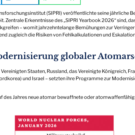
sforschungsinstitut (SIPRI) veröffentlichte seine jährliche
eit. Zentrale Erkenntnisse des „SIPRI Yearbook 2026“ sind, 
ückgreifen – womit jahrzehntelange Bemühungen zur Verringe
d zugleich die Risiken von Fehlkalkulationen und Eskalati
dernisierung globaler Atomars
ereinigten Staaten, Russland, das Vereinigte Königreich, Frank
rdkorea) und Israel – setzten ihre Programme zur Modernisi
auf des Jahres neue atomar bewaffnete oder atomwaffenfähi