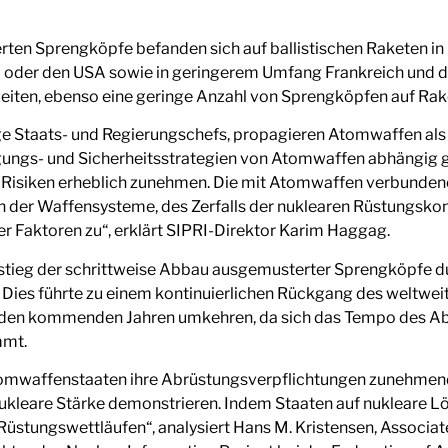
rten Sprengköpfe befanden sich auf ballistischen Raketen in 
 oder den USA sowie in geringerem Umfang Frankreich und de
zeiten, ebenso eine geringe Anzahl von Sprengköpfen auf Rake
ge Staats- und Regierungschefs, propagieren Atomwaffen als 
igungs- und Sicherheitsstrategien von Atomwaffen abhängig
n Risiken erheblich zunehmen. Die mit Atomwaffen verbunde
ch der Waffensysteme, des Zerfalls der nuklearen Rüstungsko
r Faktoren zu“, erklärt SIPRI-Direktor Karim Haggag.
stieg der schrittweise Abbau ausgemusterter Sprengköpfe du
e. Dies führte zu einem kontinuierlichen Rückgang des weltw
 in den kommenden Jahren umkehren, da sich das Tempo des 
mmt.
Atomwaffenstaaten ihre Abrüstungsverpflichtungen zunehmend
ukleare Stärke demonstrieren. Indem Staaten auf nukleare Lö
Rüstungswettläufen“, analysiert Hans M. Kristensen, Associa