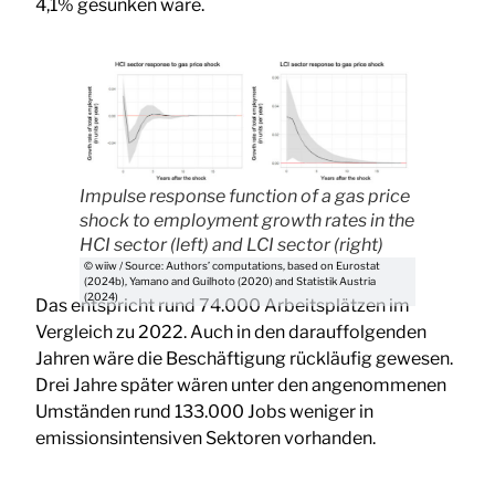
4,1% gesunken wäre.
Impulse response function of a gas price
shock to employment growth rates in the
HCI sector (left) and LCI sector (right)
© wiiw / Source: Authors’ computations, based on Eurostat
(2024b), Yamano and Guilhoto (2020) and Statistik Austria
(2024)
Das entspricht rund 74.000 Arbeitsplätzen im
Vergleich zu 2022. Auch in den darauffolgenden
Jahren wäre die Beschäftigung rückläufig gewesen.
Drei Jahre später wären unter den angenommenen
Umständen rund 133.000 Jobs weniger in
emissionsintensiven Sektoren vorhanden.