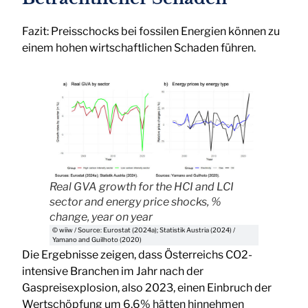
Fazit: Preisschocks bei fossilen Energien können zu
einem hohen wirtschaftlichen Schaden führen.
Real GVA growth for the HCI and LCI
sector and energy price shocks, %
change, year on year
© wiiw / Source: Eurostat (2024a); Statistik Austria (2024) /
Yamano and Guilhoto (2020)
Die Ergebnisse zeigen, dass Österreichs CO2-
intensive Branchen im Jahr nach der
Gaspreisexplosion, also 2023, einen Einbruch der
Wertschöpfung um 6,6% hätten hinnehmen