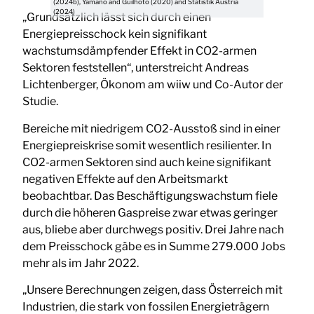
(2024b), Yamano and Guilhoto (2020) and Statistik Austria
(2024)
„Grundsätzlich lässt sich durch einen
Energiepreisschock kein signifikant
wachstumsdämpfender Effekt in CO2-armen
Sektoren feststellen“, unterstreicht Andreas
Lichtenberger, Ökonom am wiiw und Co-Autor der
Studie.
Bereiche mit niedrigem CO2-Ausstoß sind in einer
Energiepreiskrise somit wesentlich resilienter. In
CO2-armen Sektoren sind auch keine signifikant
negativen Effekte auf den Arbeitsmarkt
beobachtbar. Das Beschäftigungswachstum fiele
durch die höheren Gaspreise zwar etwas geringer
aus, bliebe aber durchwegs positiv. Drei Jahre nach
dem Preisschock gäbe es in Summe 279.000 Jobs
mehr als im Jahr 2022.
„Unsere Berechnungen zeigen, dass Österreich mit
Industrien, die stark von fossilen Energieträgern