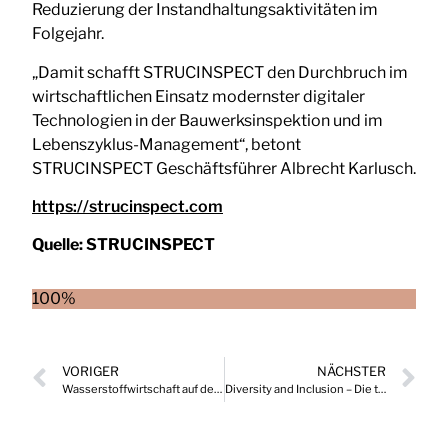
Reduzierung der Instandhaltungsaktivitäten im
Folgejahr.
„Damit schafft STRUCINSPECT den Durchbruch im
wirtschaftlichen Einsatz modernster digitaler
Technologien in der Bauwerksinspektion und im
Lebenszyklus-Management“, betont
STRUCINSPECT Geschäftsführer Albrecht Karlusch.
https://strucinspect.com
Quelle:
STRUCINSPECT
100%
VORIGER
NÄCHSTER
Wasserstoffwirtschaft auf der Überholspur – bis 2025 hohe Wachstumsraten
Diversity and Inclusion – Die treibende Kraft für erfolgreiches Wirtschaften