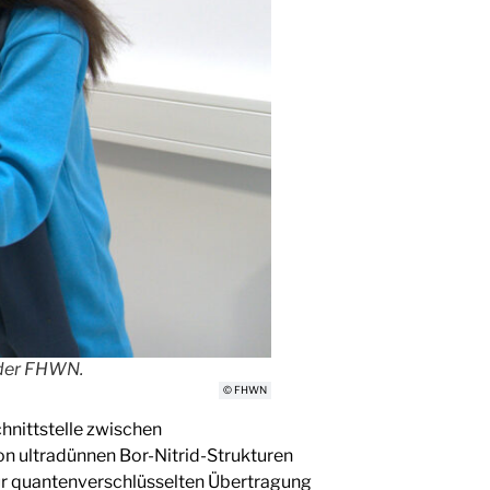
 der FHWN.
© FHWN
hnittstelle zwischen
on ultradünnen Bor-Nitrid-Strukturen
 zur quantenverschlüsselten Übertragung