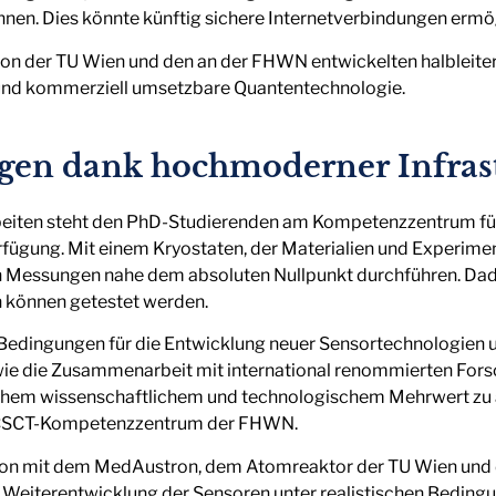
en. Dies könnte künftig sichere Internetverbindungen ermö
von der TU Wien und den an der FHWN entwickelten halbleit
te und kommerziell umsetzbare Quantentechnologie.
gen dank hochmoderner Infras
rbeiten steht den PhD-Studierenden am Kompetenzzentrum 
fügung. Mit einem Kryostaten, der Materialien und Experiment
en Messungen nahe dem absoluten Nullpunkt durchführen. D
n können getestet werden.
e Bedingungen für die Entwicklung neuer Sensortechnologien
wie die Zusammenarbeit mit international renommierten Fors
ohem wissenschaftlichem und technologischem Mehrwert zu 
m CSCT-Kompetenzzentrum der FHWN.
ion mit dem MedAustron, dem Atomreaktor der TU Wien und 
 Weiterentwicklung der Sensoren unter realistischen Beding