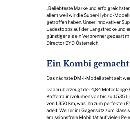
„Beliebteste Marke und erfolgreichster
allem weil wir die Super-Hybrid-Model
getroffen haben. Unser innovativer Sup
Ladestopps auf der Langstrecke und em
günstiger als ein Verbrenner gepaart mi
Director BYD Österreich.
Ein Kombi gemacht 
Das nächste DM-i-Modell steht seit wen
Dabei überzeugt der 4,84 Meter lange
Kofferraumvolumen von bis zu 1.535 Li
von 1.350 km, was ihn zum perfekten F
adelt. Weil er im Gegensatz zum klassis
emissionsfreie Mobilität auf vielen Pe