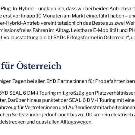
 Plug-In-Hybrid – unglaublich, dass wir bei beiden Antriebsa
le erst vor knapp 10 Monaten am Markt eingeführt haben – u
er-Hybrid-Antrieb vereint tatsächlich das Beste aus zwei We
issionsfreies Fahren im Alltag. Leistbare E-Mobilität und P
t Vollausstattung bleibt BYDs Erfolgsformel in Österreich“, u
für Österreich
igen Tagen bei allen BYD Partner:innen für Probefahrten berei
 BYD SEAL 6 DM-i Touring mit großzügigen Platzverhältniss
ter. Darüber hinaus punktet der SEAL 6 DM-i Touring mit ein
ahrzeug für Vertreter:innen und Außendienstmitarbeiter:inne
chen Selbstzünder jedoch auch bis zu 100 km rein elektrisch 
ndelstrecken und quasi allen Alltagswegen.