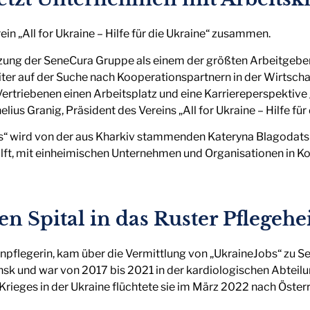
in „All for Ukraine – Hilfe für die Ukraine“ zusammen.
tzung der SeneCura Gruppe als einem der größten Arbeitgeber i
iter auf der Suche nach Kooperationspartnern in der Wirtschaf
 Vertriebenen einen Arbeitsplatz und eine Karriereperspekti
nelius Granig, Präsident des Vereins „All for Ukraine – Hilfe für
bs“ wird von der aus Kharkiv stammenden Kateryna Blagodats
ilft, mit einheimischen Unternehmen und Organisationen in K
n Spital in das Ruster Pflegeh
enpflegerin, kam über die Vermittlung von „UkraineJobs“ zu S
sk und war von 2017 bis 2021 in der kardiologischen Abteil
rieges in der Ukraine flüchtete sie im März 2022 nach Österr