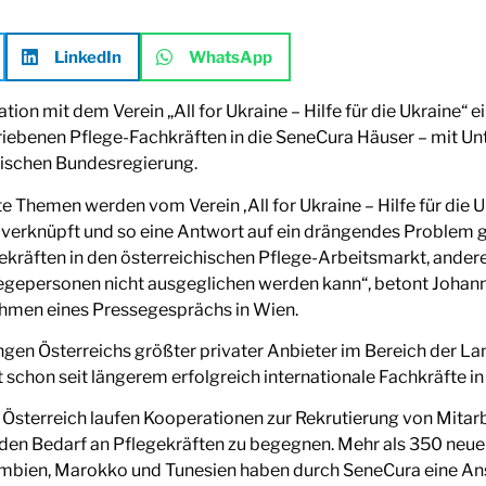
LinkedIn
WhatsApp
ion mit dem Verein „All for Ukraine – Hilfe für die Ukraine“ e
triebenen Pflege-Fachkräften in die SeneCura Häuser – mit Un
hischen Bundesregierung.
te Themen werden vom Verein ‚All for Ukraine – Hilfe für die
verknüpft und so eine Antwort auf ein drängendes Problem ge
ekräften in den österreichischen Pflege-Arbeitsmarkt, ander
egepersonen nicht ausgeglichen werden kann“, betont Johanne
ahmen eines Pressegesprächs in Wien.
gen Österreichs größter privater Anbieter im Bereich der La
 schon seit längerem erfolgreich internationale Fachkräfte in
Österreich laufen Kooperationen zur Rekrutierung von Mitarb
en Bedarf an Pflegekräften zu begegnen. Mehr als 350 neue 
umbien, Marokko und Tunesien haben durch SeneCura eine Ans