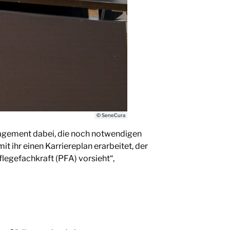
© SeneCura
Engagement dabei, die noch notwendigen
t ihr einen Karriereplan erarbeitet, der
flegefachkraft (PFA) vorsieht“,