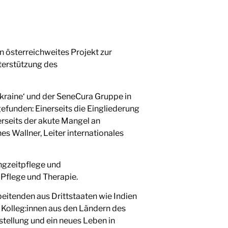
in österreichweites Projekt zur
terstützung des
 Ukraine‘ und der SeneCura Gruppe in
funden: Einerseits die Eingliederung
erseits der akute Mangel an
s Wallner, Leiter internationales
ngzeitpflege und
 Pflege und Therapie.
eitenden aus Drittstaaten wie Indien
Kolleg:innen aus den Ländern des
tellung und ein neues Leben in