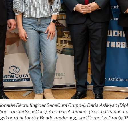
rnationales Recruiting der SeneCura Gruppe), Daria Aslikyan (D
Pionierin bei SeneCura), Andreas Achrainer (Geschäftsführer
gskoordinator der Bundesregierung) und Cornelius Granig (Prä