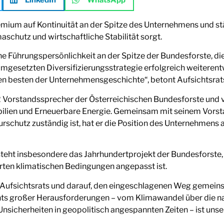
mium auf Kontinuität an der Spitze des Unternehmens und stä
schutz und wirtschaftliche Stabilität sorgt.
ene Führungspersönlichkeit an der Spitze der Bundesforste, 
mgesetzten Diversifizierungsstrategie erfolgreich weiterentw
en besten der Unternehmensgeschichte“, betont Aufsichtsra
Vorstandssprecher der Österreichischen Bundesforste und v
ilien und Erneuerbare Energie. Gemeinsam mit seinem Vorsta
urschutz zuständig ist, hat er die Position des Unternehmen
 steht insbesondere das Jahrhundertprojekt der Bundesforste
erten klimatischen Bedingungen angepasst ist.
es Aufsichtsrats und darauf, den eingeschlagenen Weg gemei
ts großer Herausforderungen – vom Klimawandel über die na
Unsicherheiten in geopolitisch angespannten Zeiten – ist unse