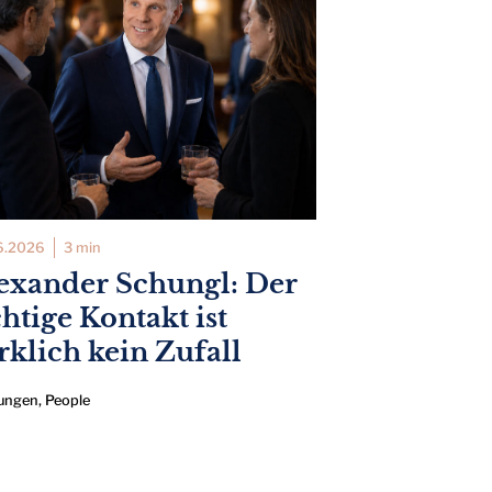
6.2026
3 min
exander Schungl: Der
chtige Kontakt ist
rklich kein Zufall
ungen
,
People