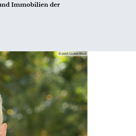
 und Immobilien der
© oebf / Lukas Beck