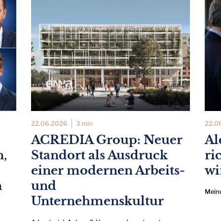
22.06.2026
3 min
22.0
ACREDIA Group: Neuer
Al
n,
Standort als Ausdruck
ri
einer modernen Arbeits-
wi
n
und
Mein
Unternehmenskultur