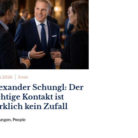
6.2026
3 min
exander Schungl: Der
chtige Kontakt ist
rklich kein Zufall
ungen
,
People