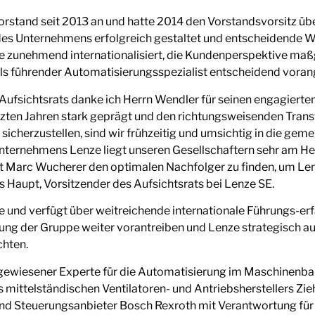
stand seit 2013 an und hatte 2014 den Vorstandsvorsitz über
es Unternehmens erfolgreich gestaltet und entscheidende Wei
e zunehmend internationalisiert, die Kundenperspektive ma
ls führender Automatisierungsspezialist entscheidend voran
ufsichtsrats danke ich Herrn Wendler für seinen engagierten
tzten Jahren stark geprägt und den richtungsweisenden Tra
icherzustellen, sind wir frühzeitig und umsichtig in die ge
nternehmens Lenze liegt unseren Gesellschaftern sehr am Her
mit Marc Wucherer den optimalen Nachfolger zu finden, um Le
s Haupt, Vorsitzender des Aufsichtsrats bei Lenze SE.
und verfügt über weitreichende internationale Führungs-er
erung der Gruppe weiter vorantreiben und Lenze strategisch auf
hten.
ewiesener Experte für die Automatisierung im Maschinenbau 
mittelständischen Ventilatoren- und Antriebsherstellers Zie
nd Steuerungsanbieter Bosch Rexroth mit Verantwortung für 