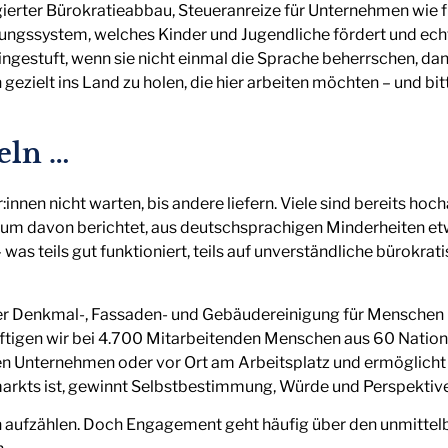
agierter Bürokratieabbau, Steueranreize für Unternehmen wie
dungssystem, welches Kinder und Jugendliche fördert und ec
ingestuft, wenn sie nicht einmal die Sprache beherrschen, da
gezielt ins Land zu holen, die hier arbeiten möchten – und bit
eln …
innen nicht warten, bis andere liefern. Viele sind bereits hoch
m davon berichtet, aus deutschsprachigen Minderheiten etwa
 was teils gut funktioniert, teils auf unverständliche bürokr
 der Denkmal-, Fassaden- und Gebäudereinigung für Menschen 
tigen wir bei 4.700 Mitarbeitenden Menschen aus 60 Nationen
en Unternehmen oder vor Ort am Arbeitsplatz und ermöglicht 
markts ist, gewinnt Selbstbestimmung, Würde und Perspektive
hen aufzählen. Doch Engagement geht häufig über den unmitte