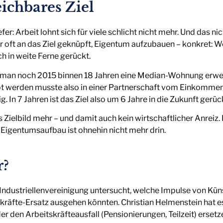
ichbares Ziel
efer: Arbeit lohnt sich für viele schlicht nicht mehr. Und das 
er oft an das Ziel geknüpft, Eigentum aufzubauen – konkret:
ch in weite Ferne gerückt.
an noch 2015 binnen 18 Jahren eine Median-Wohnung erwer
werden musste also in einer Partnerschaft vom Einkommen d
 In 7 Jahren ist das Ziel also um 6 Jahre in die Zukunft gerüc
es Zielbild mehr – und damit auch kein wirtschaftlicher Anreiz
igentumsaufbau ist ohnehin nicht mehr drin.
r?
 Industriellenvereinigung untersucht, welche Impulse von Künst
räfte-Ersatz ausgehen könnten. Christian Helmenstein hat es
er den Arbeitskräfteausfall (Pensionierungen, Teilzeit) erset