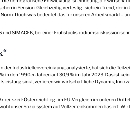
Die demografische Entwicklung ist eindeutig, die wirtschaft
en in Pension. Gleichzeitig verfestigt sich ein Trend, der i
zur Norm. Doch was bedeutet das für unseren Arbeitsmarkt – un
nd SIMACEK, bei einer Frühstückspodiumsdiskussion sehr e
k“
er Industriellenvereinigung, analysierte, hat sich die Teilzei
% in den 1990er-Jahren auf 30,9 % im Jahr 2023. Das ist kein
leistung sinkt, verlieren wir wirtschaftliche Dynamik, Innov
rbeitszeit: Österreich liegt im EU-Vergleich im unteren Dritte
 obwohl unser Sozialsystem auf Vollzeiteinkommen basiert. Wir