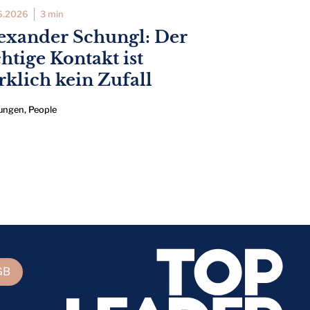
6.2026
3 min
exander Schungl: Der
chtige Kontakt ist
rklich kein Zufall
ungen
,
People
GB