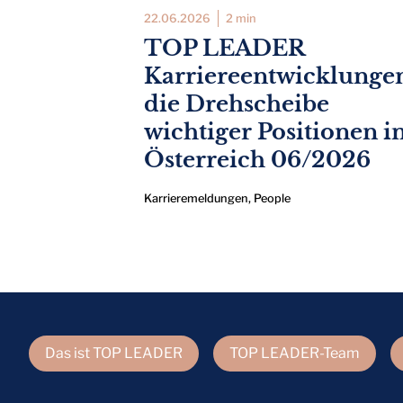
22.06.2026
2 min
TOP LEADER
Karriereentwicklunge
die Drehscheibe
wichtiger Positionen i
Österreich 06/2026
Karrieremeldungen
,
People
Das ist TOP LEADER
TOP LEADER-Team