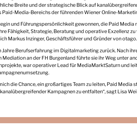
liche Breite und der strategische Blick auf kanalübergreife
s Paid-Media-Bereichs der führenden Wiener Online-Marketi
tegin und Führungspersönlichkeit gewonnen, die Paid Media ni
hre Fähigkeit, Strategie, Beratung und operative Exzellenz z
sich Markus Inzinger, Geschäftsführer und Gründer von otago.
n Jahre Berufserfahrung im Digitalmarketing zurück. Nach i
Mediation an der FH Burgenland führte sie ihr Weg unter and
projekte, war operativer Lead für MediaMarktSaturn und leit
 Kampagnenumsetzung.
 mich die Chance, ein großartiges Team zu leiten, Paid Media 
l kanalübergreifender Kampagnen zu entfalten“, sagt Lisa We