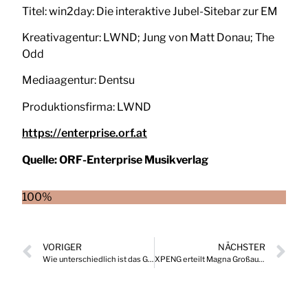
Titel: win2day: Die interaktive Jubel-Sitebar zur EM
Kreativagentur: LWND; Jung von Matt Donau; The
Odd
Mediaagentur: Dentsu
Produktionsfirma: LWND
https://enterprise.orf.at
Quelle:
ORF-Enterprise Musikverlag
100%
VORIGER
NÄCHSTER
Wie unterschiedlich ist das Geldanlageverhalten der Österreicher?
XPENG erteilt Magna Großauftrag für Elektrofahrzeuge