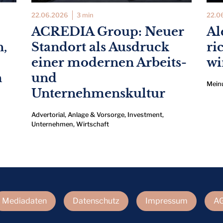
22.06.2026
3 min
22.0
ACREDIA Group: Neuer
Al
n,
Standort als Ausdruck
ri
einer modernen Arbeits-
wi
n
und
Mein
Unternehmenskultur
Advertorial
,
Anlage & Vorsorge
,
Investment
,
Unternehmen
,
Wirtschaft
Mediadaten
Datenschutz
Impressum
A