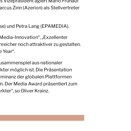
ls Vizepräsident agiert Mario Frühauf
rcus Zinn (Azerion) als Stellvertreter
ise) und Petra Lang (EPAMEDIA).
 Media-Innovation“, „Exzellenter
reicher noch attraktiver zu gestalten.
 Year“.
 Zusammenspiel aus nationaler
ter möglich ist. Die Präsentation
ominanz der globalen Plattformen
m. Der Media Award präsentiert zum
ter“, so Oliver Krainz.