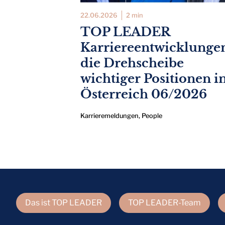
22.06.2026
2 min
TOP LEADER
Karriereentwicklunge
die Drehscheibe
wichtiger Positionen i
Österreich 06/2026
Karrieremeldungen
,
People
Das ist TOP LEADER
TOP LEADER-Team