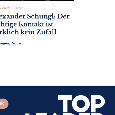
6.2026
3 min
exander Schungl: Der
chtige Kontakt ist
rklich kein Zufall
ungen
,
People
GB