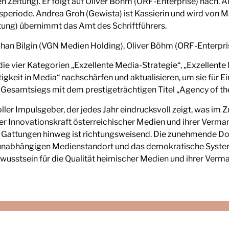
en Zeitung). Er folgt auf Oliver Böhm (ORF-Enterprise) nach. A
speriode. Andrea Groh (Gewista) ist Kassierin und wird von Ma
itung) übernimmt das Amt des Schriftführers.
ihan Bilgin (VGN Medien Holding), Oliver Böhm (ORF-Enterpr
ie vier Kategorien „Exzellente Media-Strategie“, „Exzellente
gkeit in Media“ nachschärfen und aktualisieren, um sie für Ein
Gesamtsiegs mit dem prestigeträchtigen Titel „Agency of the
ler Impulsgeber, der jedes Jahr eindrucksvoll zeigt, was im
Innovationskraft österreichischer Medien und ihrer Vermark
le Gattungen hinweg ist richtungsweisend. Die zunehmende D
n unabhängigen Medienstandort und das demokratische Syste
usstsein für die Qualität heimischer Medien und ihrer Vermark