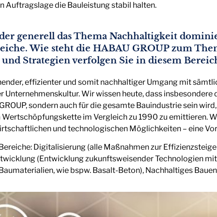
Auftragslage die Bauleistung stabil halten.
der generell das Thema Nachhaltigkeit domini
reiche. Wie steht die HABAU GROUP zum Them
und Strategien verfolgen Sie in diesem Bereic
nender, effizienter und somit nachhaltiger Umgang mit sämt
er Unternehmenskultur. Wir wissen heute, dass insbesondere 
GROUP, sondern auch für die gesamte Bauindustrie sein wird,
 Wertschöpfungskette im Vergleich zu 1990 zu emittieren. W
rtschaftlichen und technologischen Möglichkeiten – eine Vor
f Bereiche: Digitalisierung (alle Maßnahmen zur Effizienzst
wicklung (Entwicklung zukunftsweisender Technologien mit
aumaterialien, wie bspw. Basalt-Beton), Nachhaltiges Bauen,