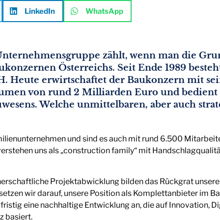
LinkedIn
WhatsApp
nternehmensgruppe zählt, wenn man die Grun
Baukonzernen Österreichs. Seit Ende 1989 beste
 H. Heute erwirtschaftet der Baukonzern mit s
umen von rund 2 Milliarden Euro und bedient 
uwesens. Welche unmittelbaren, aber auch strate
milienunternehmen und sind es auch mit rund 6.500 Mitarbeit
rstehen uns als „construction family“ mit Handschlagqualit
rschaftliche Projektabwicklung bilden das Rückgrat unseres
 setzen wir darauf, unsere Position als Komplettanbieter im 
ristig eine nachhaltige Entwicklung an, die auf Innovation, D
 basiert.