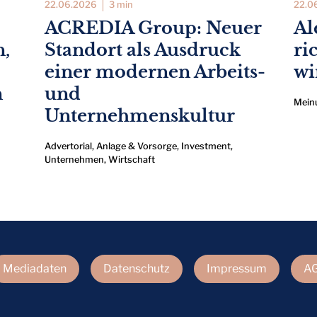
22.06.2026
3 min
22.0
ACREDIA Group: Neuer
Al
n,
Standort als Ausdruck
ri
einer modernen Arbeits-
wi
n
und
Mein
Unternehmenskultur
Advertorial
,
Anlage & Vorsorge
,
Investment
,
Unternehmen
,
Wirtschaft
Mediadaten
Datenschutz
Impressum
A