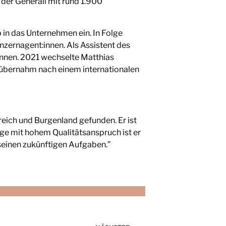
 der Generali mit rund 1.900
 in das Unternehmen ein. In Folge
nzernagent:innen. Als Assistent des
kennen. 2021 wechselte Matthias
d übernahm nach einem internationalen
reich und Burgenland gefunden. Er ist
ege mit hohem Qualitätsanspruch ist er
 seinen zukünftigen Aufgaben.”