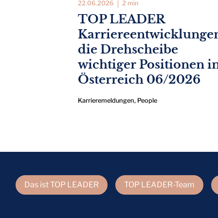
22.06.2026
2 min
TOP LEADER
Karriereentwicklunge
die Drehscheibe
wichtiger Positionen i
Österreich 06/2026
Karrieremeldungen
,
People
Das ist TOP LEADER
TOP LEADER-Team