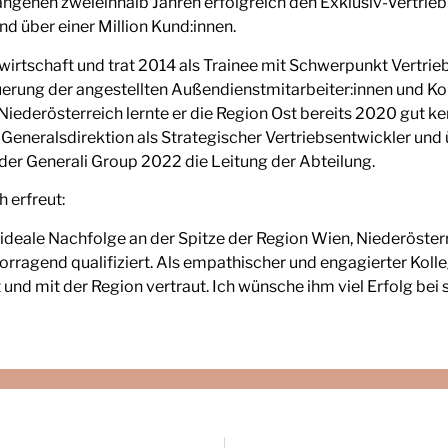
angenen zweieinhalb Jahren erfolgreich den Exklusiv-Vertrieb
d über einer Million Kund:innen.
wirtschaft und trat 2014 als Trainee mit Schwerpunkt Vertrieb
teuerung der angestellten Außendienstmitarbeiter:innen und Ko
 Niederösterreich lernte er die Region Ost bereits 2020 gut 
r Generalsdirektion als Strategischer Vertriebsentwickler un
 Generali Group 2022 die Leitung der Abteilung.
 erfreut:
 ideale Nachfolge an der Spitze der Region Wien, Niederöster
vorragend qualifiziert. Als empathischer und engagierter Koll
nd mit der Region vertraut. Ich wünsche ihm viel Erfolg bei