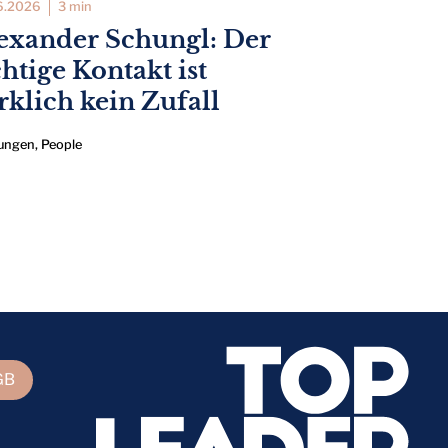
6.2026
3 min
exander Schungl: Der
chtige Kontakt ist
rklich kein Zufall
ungen
,
People
GB