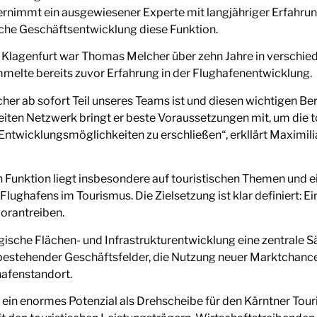
nimmt ein ausgewiesener Experte mit langjähriger Erfahrung
che Geschäftsentwicklung diese Funktion.
lagenfurt war Thomas Melcher über zehn Jahre in verschied
melte bereits zuvor Erfahrung in der Flughafenentwicklung.
her ab sofort Teil unseres Teams ist und diesen wichtigen Ber
ten Netzwerk bringt er beste Voraussetzungen mit, um die to
Entwicklungsmöglichkeiten zu erschließen“, erkllärt Maximili
Funktion liegt insbesondere auf touristischen Themen und ei
ughafens im Tourismus. Die Zielsetzung ist klar definiert: E
vorantreiben.
ische Flächen- und Infrastrukturentwicklung eine zentrale S
bestehender Geschäftsfelder, die Nutzung neuer Marktchance
hafenstandort.
 ein enormes Potenzial als Drehscheibe für den Kärntner Tour