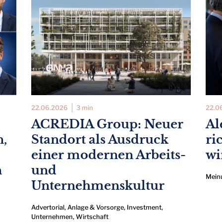
22.06.2026
3 min
22.0
ACREDIA Group: Neuer
Al
n,
Standort als Ausdruck
ri
einer modernen Arbeits-
wi
n
und
Mein
Unternehmenskultur
Advertorial
,
Anlage & Vorsorge
,
Investment
,
Unternehmen
,
Wirtschaft