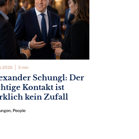
6.2026
3 min
exander Schungl: Der
chtige Kontakt ist
rklich kein Zufall
ungen
,
People