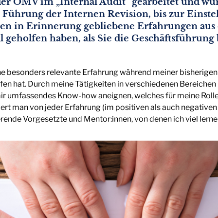
der OMV im „Internal Audit“ gearbeitet und wu
 Führung der Internen Revision, bis zur Einste
en in Erinnerung gebliebene Erfahrungen aus d
ell geholfen haben, als Sie die Geschäftsführ
ine besonders relevante Erfahrung während meiner bisherigen 
lfen hat. Durch meine Tätigkeiten in verschiedenen Bereichen
ir umfassendes Know-how aneignen, welches für meine Rolle 
iert man von jeder Erfahrung (im positiven als auch negativen 
rende Vorgesetzte und Mentor:innen, von denen ich viel lerne