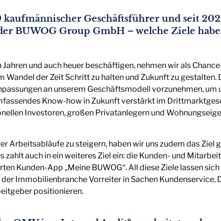
19 kaufmännischer Geschäftsführer und seit 202
er BUWOG Group GmbH – welche Ziele haben S
n Jahren und auch heuer beschäftigen, nehmen wir als Chance 
 Wandel der Zeit Schritt zu halten und Zukunft zu gestalten. D
npassungen an unserem Geschäftsmodell vorzunehmen, um u
mfassendes Know-how in Zukunft verstärkt im Drittmarktgesc
utionellen Investoren, großen Privatanlegern und Wohnungse
r Arbeitsabläufe zu steigern, haben wir uns zudem das Ziel ge
ahlt auch in ein weiteres Ziel ein: die Kunden- und Mitarbei
erten Kunden-App „Meine BUWOG“. All diese Ziele lassen sich
der Immobilienbranche Vorreiter in Sachen Kundenservice, Di
beitgeber positionieren.