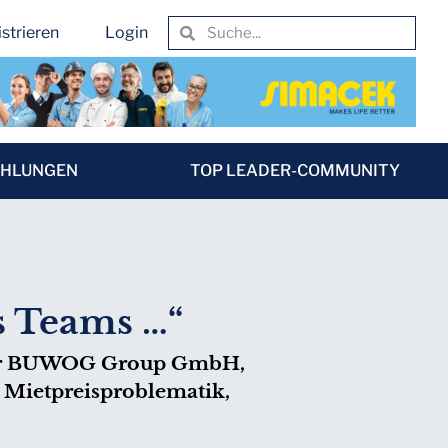
strieren
Login
EHLUNGEN
TOP LEADER-COMMUNITY
es Teams …“
 der BUWOG Group GmbH,
 Mietpreisproblematik,