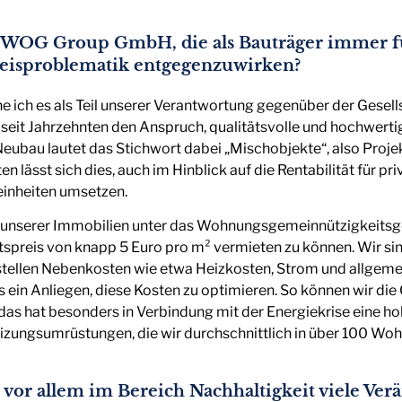
BUWOG Group GmbH, die als Bauträger immer 
preisproblematik entgegenzuwirken?
 ich es als Teil unserer Verantwortung gegenüber der Gesell
seit Jahrzehnten den Anspruch, qualitätsvolle und hochwer
bau lautet das Stichwort dabei „Mischobjekte“, also Projekte
lässt sich dies, auch im Hinblick auf die Rentabilität für p
einheiten umsetzen.
il unserer Immobilien unter das Wohnungsgemeinnützigkeitsges
spreis von knapp 5 Euro pro m² vermieten zu können. Wir si
 stellen Nebenkosten wie etwa Heizkosten, Strom und allgem
s ein Anliegen, diese Kosten zu optimieren. So können wir di
das hat besonders in Verbindung mit der Energiekrise eine ho
izungsumrüstungen, die wir durchschnittlich in über 100 Wo
 vor allem im Bereich Nachhaltigkeit viele Ve