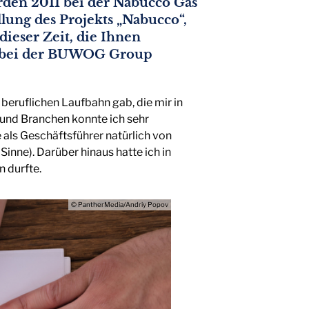
rden 2011 bei der Nabucco Gas
llung des Projekts „Nabucco“,
ieser Zeit, die Ihnen
ung bei der BUWOG Group
beruflichen Laufbahn gab, die mir in
 und Branchen konnte ich sehr
als Geschäftsführer natürlich von
Sinne). Darüber hinaus hatte ich in
n durfte.
© PantherMedia/Andriy Popov