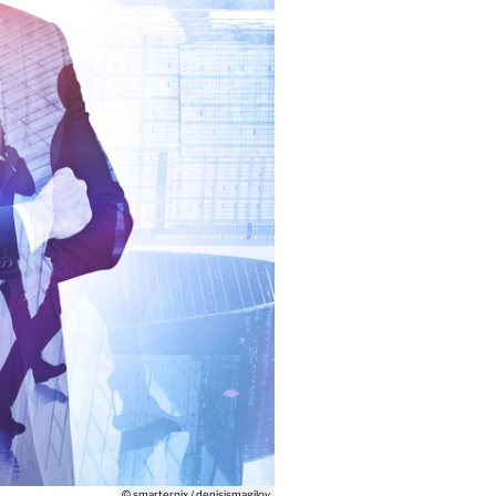
© smarterpix / denisismagilov