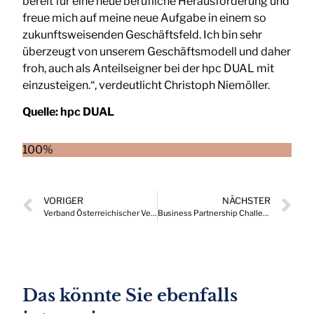
bereit für eine neue berufliche Herausforderung und
freue mich auf meine neue Aufgabe in einem so
zukunftsweisenden Geschäftsfeld. Ich bin sehr
überzeugt von unserem Geschäftsmodell und daher
froh, auch als Anteilseigner bei der hpc DUAL mit
einzusteigen.“, verdeutlicht Christoph Niemöller.
Quelle:
hpc DUAL
100%
VORIGER
NÄCHSTER
Verband Österreichischer Versicherungsmakler (VÖVM) erhält neuen Präsidenten
Business Partnership Challenge 2024: Wirtschaft mit Wirkung
Das könnte Sie ebenfalls