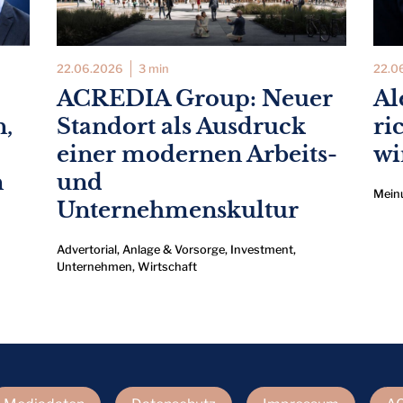
22.06.2026
3 min
22.0
ACREDIA Group: Neuer
Al
n,
Standort als Ausdruck
ri
einer modernen Arbeits-
wi
n
und
Mein
Unternehmenskultur
Advertorial
,
Anlage & Vorsorge
,
Investment
,
Unternehmen
,
Wirtschaft