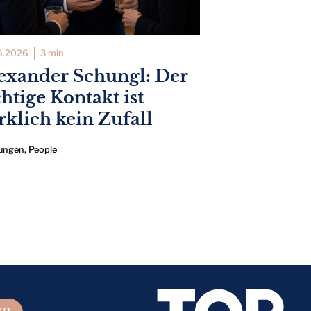
6.2026
3 min
exander Schungl: Der
chtige Kontakt ist
rklich kein Zufall
ungen
,
People