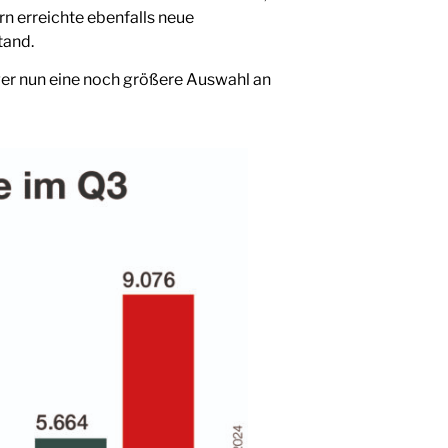
n erreichte ebenfalls neue
tand.
er nun eine noch größere Auswahl an