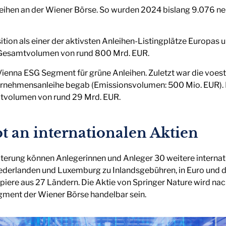
ihen an der Wiener Börse. So wurden 2024 bislang 9.076 neu
ition als einer der aktivsten Anleihen-Listingplätze Europas 
 Gesamtvolumen von rund 800 Mrd. EUR.
ienna ESG Segment für grüne Anleihen. Zuletzt war die voest
ternehmensanleihe begab (Emissionsvolumen: 500 Mio. EUR)
mtvolumen von rund 29 Mrd. EUR.
 an internationalen Aktien
terung können Anlegerinnen und Anleger 30 weitere internat
 Niederlanden und Luxemburg zu Inlandsgebühren, in Euro und 
apiere aus 27 Ländern. Die Aktie von Springer Nature wird
egment der Wiener Börse handelbar sein.