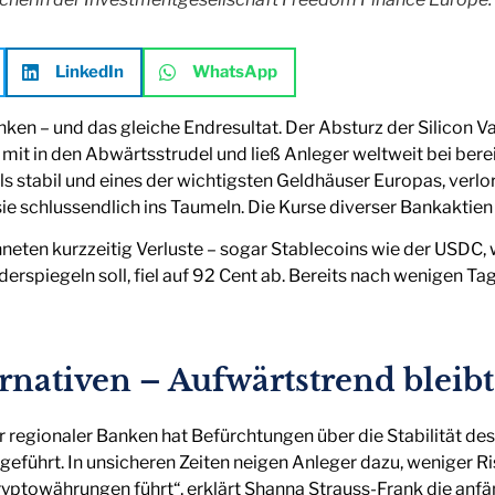
LinkedIn
WhatsApp
en – und das gleiche Endresultat. Der Absturz der Silicon Val
it in den Abwärtsstrudel und ließ Anleger weltweit bei berei
ls stabil und eines der wichtigsten Geldhäuser Europas, verlor
 schlussendlich ins Taumeln. Die Kurse diverser Bankaktien 
en kurzzeitig Verluste – sogar Stablecoins wie der USDC, welch
erspiegeln soll, fiel auf 92 Cent ab. Bereits nach wenigen Ta
rnativen – Aufwärtstrend bleib
regionaler Banken hat Befürchtungen über die Stabilität de
eführt. In unsicheren Zeiten neigen Anleger dazu, weniger Ri
Kryptowährungen führt“, erklärt Shanna Strauss-Frank die an