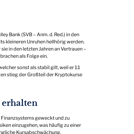
ley Bank (SVB – Anm. d. Red.) in den
ts kleineren Unruhen hellhörig werden.
 sie in den letzten Jahren an Vertrauen –
brachen als Folge ein.
er sonst als stabil gilt, weil er 1:1
gen stieg der Großteil der Kryptokurse
t erhalten
s Finanzsystems geweckt und zu
siken einzugehen, was häufig zu einer
fängliche Kursabschwächung.