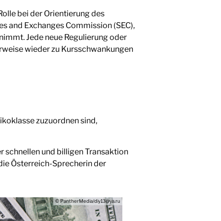
lle bei der Orientierung des
ities and Exchanges Commission (SEC),
e nimmt. Jede neue Regulierung oder
erweise wieder zu Kursschwankungen
ikoklasse zuzuordnen sind,
er schnellen und billigen Transaktion
t die Österreich-Sprecherin der
© PantherMedia/diy13@ya.ru