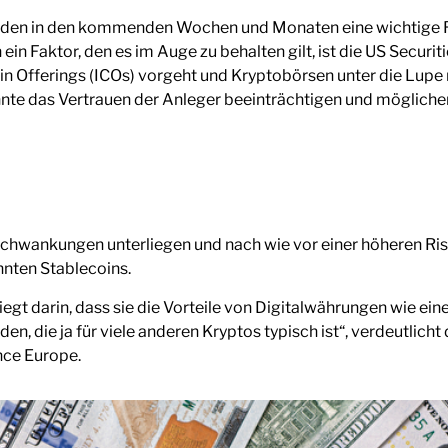
rden in den kommenden Wochen und Monaten eine wichtige Ro
in Faktor, den es im Auge zu behalten gilt, ist die US Secur
Coin Offerings (ICOs) vorgeht und Kryptobörsen unter die Lup
e das Vertrauen der Anleger beeinträchtigen und möglich
hwankungen unterliegen und nach wie vor einer höheren Ris
nnten Stablecoins.
iegt darin, dass sie die Vorteile von Digitalwährungen wie ein
iden, die ja für viele anderen Kryptos typisch ist“, verdeutlich
nce Europe.