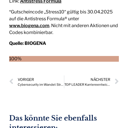
Link:
Antistress Formula
*Gutscheincode „Stress10“ gültig bis 30.04.2025
auf die Antistress Formula® unter
www.biogena.com
. Nicht mit anderen Aktionen und
Codes kombinierbar.
Quelle:
BIOGENA
100%
VORIGER
NÄCHSTER
Cybersecurity im Wandel: Strategien für eine resiliente Zukunft
TOP LEADER Karriereentwicklungen, die Drehscheibe wichtiger Positionen in Österreich 02/2025
Das könnte Sie ebenfalls
interessieren: