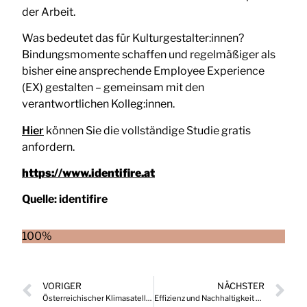
der Arbeit.
Was bedeutet das für Kulturgestalter:innen?
Bindungsmomente schaffen und regelmäßiger als
bisher eine ansprechende Employee Experience
(EX) gestalten – gemeinsam mit den
verantwortlichen Kolleg:innen.
Hier
können Sie die vollständige Studie gratis
anfordern.
https://www.identifire.at
Quelle:
identifire
100%
VORIGER
NÄCHSTER
Österreichischer Klimasatellit soll bei der Erforschung des Klimawandels helfen
Effizienz und Nachhaltigkeit der Drohnentechnologie beim Anbau von Sonderkulturen