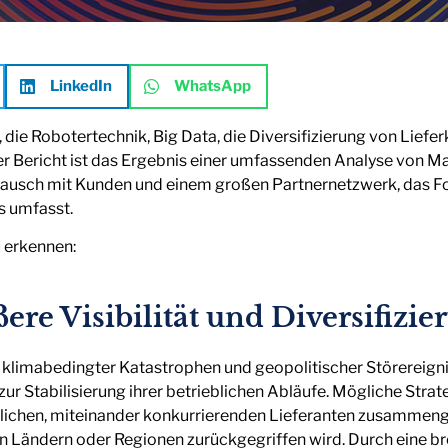
LinkedIn
WhatsApp
die Robotertechnik, Big Data, die Diversifizierung von Liefe
er Bericht ist das Ergebnis einer umfassenden Analyse von M
tausch mit Kunden und einem großen Partnernetzwerk, das Fo
s umfasst.
 erkennen:
ere Visibilität und Diversifizie
klimabedingter Katastrophen und geopolitischer Störereig
n zur Stabilisierung ihrer betrieblichen Abläufe. Mögliche Str
dlichen, miteinander konkurrierenden Lieferanten zusammenge
n Ländern oder Regionen zurückgegriffen wird. Durch eine br