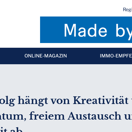
Regi
ONLINE-MAGAZIN
IMMO-EMPF
olg hängt von Kreativität
htum, freiem Austausch 
t ab