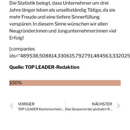
Die Statistik belegt, dass Unternehmer um drei
Jahre länger leben als unselbständig Tätige, da sie
mehr Freude und eine tiefere Sinnerfüllung
verspüren. In diesem Sinne wünschen wir allen
Neugründer:innen und Jungunternehmer:innen viel
Erfolg!
[companies
ids=”489538,508814,330615,792791,484563,33202
Quelle:
TOP LEADER-Redaktion
100%
VORIGER
NÄCHSTER
TOP LEADER Karriereentwicklungen, die Drehscheibe wichtiger Positionen in Österreich 11/2022
Das Gespenst der globalen Rezession geht um – ist die Angst berechtigt?