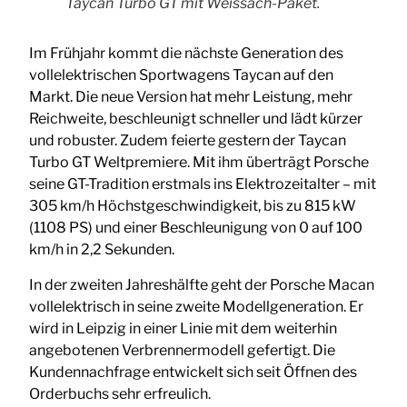
Taycan Turbo GT mit Weissach-Paket.
Im Frühjahr kommt die nächste Generation des
vollelektrischen Sportwagens Taycan auf den
Markt. Die neue Version hat mehr Leistung, mehr
Reichweite, beschleunigt schneller und lädt kürzer
und robuster. Zudem feierte gestern der Taycan
Turbo GT Weltpremiere. Mit ihm überträgt Porsche
seine GT-Tradition erstmals ins Elektrozeitalter – mit
305 km/h Höchstgeschwindigkeit, bis zu 815 kW
(1108 PS) und einer Beschleunigung von 0 auf 100
km/h in 2,2 Sekunden.
In der zweiten Jahreshälfte geht der Porsche Macan
vollelektrisch in seine zweite Modellgeneration. Er
wird in Leipzig in einer Linie mit dem weiterhin
angebotenen Verbrennermodell gefertigt. Die
Kundennachfrage entwickelt sich seit Öffnen des
Orderbuchs sehr erfreulich.