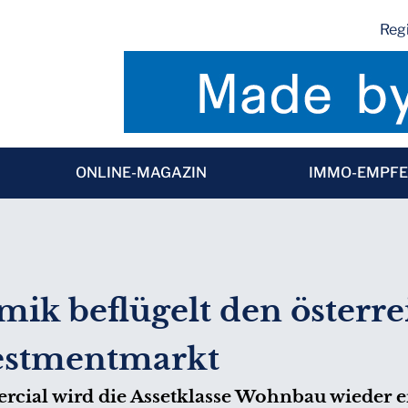
Regi
ONLINE-MAGAZIN
IMMO-EMPF
ik beflügelt den österre
estmentmarkt
cial wird die Assetklasse Wohnbau wieder ei