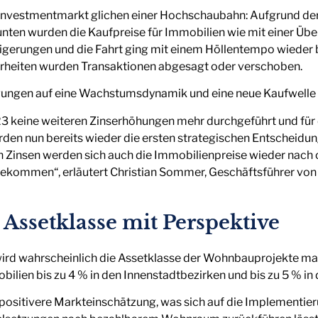
nvestmentmarkt glichen einer Hochschaubahn: Aufgrund der 
unten wurden die Kaufpreise für Immobilien wie mit einer Üb
eigerungen und die Fahrt ging mit einem Höllentempo wieder 
herheiten wurden Transaktionen abgesagt oder verschoben.
ungen auf eine Wachstumsdynamik und eine neue Kaufwelle 
 keine weiteren Zinserhöhungen mehr durchgeführt und für d
den nun bereits wieder die ersten strategischen Entscheidu
n Zinsen werden sich auch die Immobilienpreise wieder nach o
gekommen“, erläutert Christian Sommer, Geschäftsführer vo
ssetklasse mit Perspektive
ird wahrscheinlich die Assetklasse der Wohnbauprojekte ma
lien bis zu 4 % in den Innenstadtbezirken und bis zu 5 % in
 positivere Markteinschätzung, was sich auf die Implementi