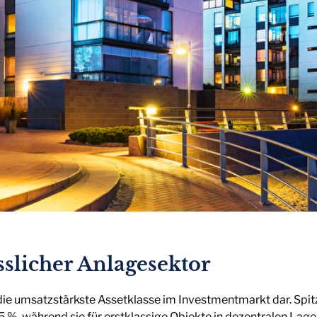
sslicher Anlagesektor
die umsatzstärkste Assetklasse im Investmentmarkt dar. Spit
5 %, während sie für erstklassige Objekte in dezentralen Lage