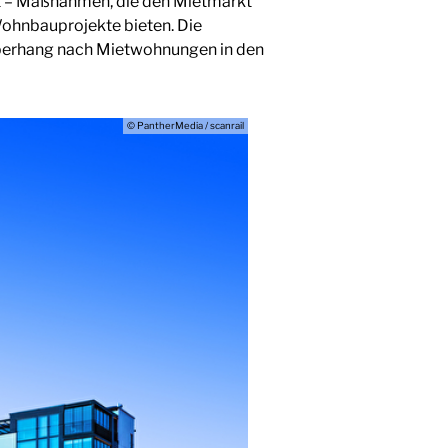
st – Maßnahmen, die den Mietmarkt
 Wohnbauprojekte bieten. Die
berhang nach Mietwohnungen in den
© PantherMedia / scanrail