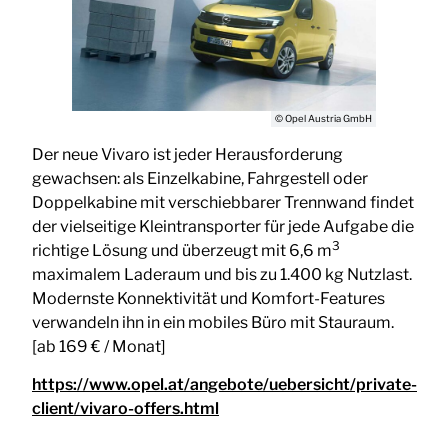
© Opel Austria GmbH
Der neue Vivaro ist jeder Herausforderung
gewachsen: als Einzelkabine, Fahrgestell oder
Doppelkabine mit verschiebbarer Trennwand findet
der vielseitige Kleintransporter für jede Aufgabe die
3
richtige Lösung und überzeugt mit 6,6 m
maximalem Laderaum und bis zu 1.400 kg Nutzlast.
Modernste Konnektivität und Komfort-Features
verwandeln ihn in ein mobiles Büro mit Stauraum.
[ab 169 € / Monat]
https://www.opel.at/angebote/uebersicht/private-
client/vivaro-offers.html