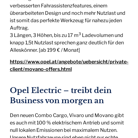
verbesserten Fahrassistenzfeatures, einem
überarbeiteten Design und noch mehr Nutzlast und
ist somit das perfekte Werkzeug für nahezu jeden
Auftrag.
3
3 Längen, 3 Höhen, bis zu 17 m
Ladevolumen und
knapp 1,5t Nutzlast sprechen ganz deutlich für den
Alleskönner. [ab 199 € / Monat]
https://www.opel.at/angebote/uebersicht/private-
client/movano-offers.html
Opel Electric – treibt dein
Business von morgen an
Den neuen Combo Cargo, Vivaro und Movano gibt
es auch mit 100 % elektrischem Antrieb und somit
null lokalen Emissionen bei maximalem Nutzen.
Unsere Nutzfahrzeuge sind eben nicht nur echte