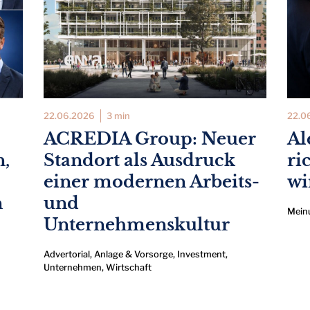
22.06.2026
3 min
22.0
ACREDIA Group: Neuer
Al
n,
Standort als Ausdruck
ri
einer modernen Arbeits-
wi
n
und
Mein
Unternehmenskultur
Advertorial
,
Anlage & Vorsorge
,
Investment
,
Unternehmen
,
Wirtschaft