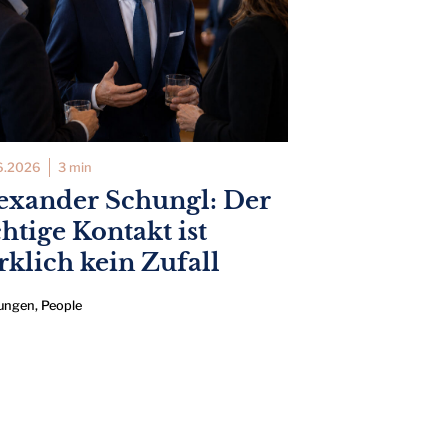
6.2026
3 min
exander Schungl: Der
chtige Kontakt ist
rklich kein Zufall
ungen
,
People