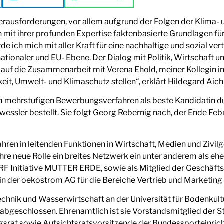
Herausforderungen, vor allem aufgrund der Folgen der Klima- u
mit ihrer profunden Expertise faktenbasierte Grundlagen fü
e ich mich mit aller Kraft für eine nachhaltige und sozial ve
nationaler und EU- Ebene. Der Dialog mit Politik, Wirtschaft un
hr auf die Zusammenarbeit mit Verena Ehold, meiner Kollegin
eit, Umwelt- und Klimaschutz stellen“, erklärt Hildegard Aich
nem mehrstufigen Bewerbungsverfahren als beste Kandidatin 
essler bestellt. Sie folgt Georg Rebernig nach, der Ende Fe
ahren in leitenden Funktionen in Wirtschaft, Medien und Zivi
ür ihre neue Rolle ein breites Netzwerk ein unter anderem als
RF Initiative MUTTER ERDE, sowie als Mitglied der Geschäftsl
n der oekostrom AG für die Bereiche Vertrieb und Marketing 
echnik und Wasserwirtschaft an der Universität für Bodenkultu
abgeschlossen. Ehrenamtlich ist sie Vorstandsmitglied der St
ngsrat sowie Aufsichtsratsvorsitzende der Bundessporteinr