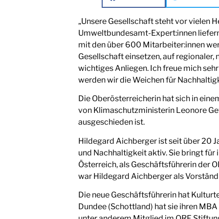
„Unsere Gesellschaft steht vor vielen 
Umweltbundesamt-Expert:innen liefern 
mit den über 600 Mitarbeiter:innen werd
Gesellschaft einsetzen, auf regionaler, 
wichtiges Anliegen. Ich freue mich se
werden wir die Weichen für Nachhaltigk
Die Oberösterreicherin hat sich in ei
von Klimaschutzministerin Leonore Gew
ausgeschieden ist.
Hildegard Aichberger ist seit über 20 J
und Nachhaltigkeit aktiv. Sie bringt f
Österreich, als Geschäftsführerin der O
war Hildegard Aichberger als Vorständi
Die neue Geschäftsführerin hat Kulturt
Dundee (Schottland) hat sie ihren MBA 
unter anderem Mitglied im ORF Stiftu