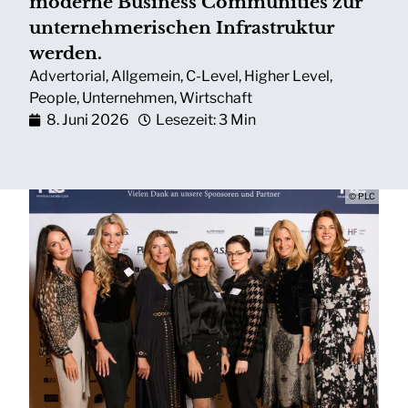
moderne Business Communities zur
unternehmerischen Infrastruktur
werden.
Advertorial
,
Allgemein
,
C-Level
,
Higher Level
,
People
,
Unternehmen
,
Wirtschaft
8. Juni 2026
Lesezeit: 3 Min
© PLC