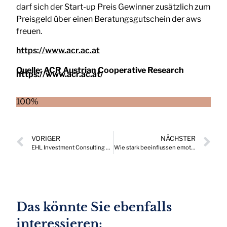
darf sich der Start-up Preis Gewinner zusätzlich zum
Preisgeld über einen Beratungsgutschein der aws
freuen.
https://www.acr.ac.at
Quelle:
ACR Austrian Cooperative Research
https://www.acr.ac.at/
100%
VORIGER
NÄCHSTER
EHL Investment Consulting erobert den HERMES Wirtschafts.Preis 2023
Wie stark beeinflussen emotionale Faktoren die Aktienmärkte?
Das könnte Sie ebenfalls
interessieren: