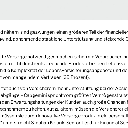
 nähern, sind gezwungen, einen größeren Teil der finanzielle
nwind, abnehmende staatliche Unterstützung und steigende G
vate Vorsorge notwendiger machen, sehen die Verbraucher ihre
sten nicht durch entsprechende Produkte bei den Lebensver
h die Komplexität der Lebensversicherungsangebote und de
lgt von mangelndem Vertrauen (29 Prozent).
rtet auch von Versicherern mehr Unterstützung bei der Absich
abgänge – Capgemini spricht vom größten Vermögenstransfer
n den Erwartungshaltungen der Kunden auch große Chancen 
snehmern zu helfen, gut zu altern, müssen die Versicherer e
 müssen sie durch innovative Vorsorgeprodukte ein personal
“ unterstreicht Stephan Kolarik, Sector Lead für Financial Se