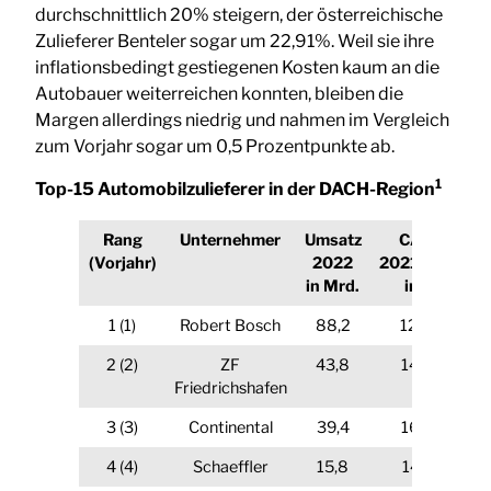
durchschnittlich 20% steigern, der österreichische
Zulieferer Benteler sogar um 22,91%. Weil sie ihre
inflationsbedingt gestiegenen Kosten kaum an die
Autobauer weiterreichen konnten, bleiben die
Margen allerdings niedrig und nahmen im Vergleich
zum Vorjahr sogar um 0,5 Prozentpunkte ab.
1
Top-15 Automobilzulieferer in der DACH-Region
Rang
Unternehmer
Umsatz
CAGR
(Vorjahr)
2022
2021/2022
in Mrd.
in %
1 (1)
Robert Bosch
88,2
12.00
2 (2)
ZF
43,8
14.32
Friedrichshafen
3 (3)
Continental
39,4
16.71
4 (4)
Schaeffler
15,8
14.13