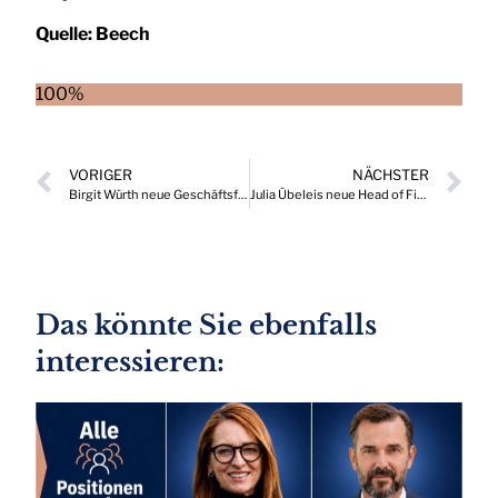
Quelle:
Beech
100%
VORIGER
NÄCHSTER
Birgit Würth neue Geschäftsführerin bei Mazars
Julia Übeleis neue Head of Financial Services Industries bei Zühlke Österreich
Das könnte Sie ebenfalls
interessieren: