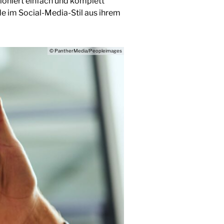
ioniert einfach und komplett
e im Social-Media-Stil aus ihrem
© PantherMedia/Peopleimages