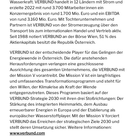
Wasserkraft. VERBUND handelt in 12 Ländern mit Strom und
erzielte 2022 mit rund 3.700 Mitarbeiter:innen ein
Konzernergebnis von rund 1.700 Mio. Euro und ein EBITDA
von rund 3.160 Mio. Euro. Mit Tochterunternehmen und
Partnern ist VERBUND von der Stromerzeugung über den
Transport bis zum internationalen Handel und Vertrieb aktiv.
Seit 1988 notiert VERBUND an der Börse Wien, 51 % des
Aktienkapitals besitzt die Republik Österreich.
VERBUND ist der entscheidende Player für das Gelingen der
Energiewende in Österreich. Die dafür anstehenden
Herausforderungen verlangen eine geschlossene
Ausrichtung des gesamten Unternehmens, die VERBUND mit
der Mission V vorantreibt. Die Mission V ist ein langfristiges
und umfassendes Transformationsprogramm und steht für
den Willen, der Klimakrise als Kraft der Wende
entgegenzutreten. Dieses Programm basiert auf der
VERBUND-Strategie 2030 mit ihren drei Stoßrichtungen: Der
Stärkung des integrierten Heimmarkts, dem Ausbau
erneuerbarer Energien in Europa und der Etablierung als
europäischer Wasserstoffplayer. Mit der Mission V forciert
VERBUND das Erreichen der strategischen Ziele 2030 und
stellt deren Umsetzung sicher. Weitere Informationen:
www.verbund.com