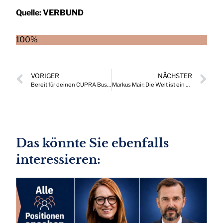
Quelle:
VERBUND
100%
VORIGER
NÄCHSTER
Bereit für deinen CUPRA Business Boost?
Markus Mair: Die Welt ist ein Dorf – „Global“ gibt es nicht ohne „regional“
Das könnte Sie ebenfalls
interessieren: