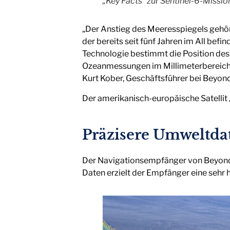
„Key Facts“ zur Sentinel-6-Missio
„Der Anstieg des Meeresspiegels gehör
der bereits seit fünf Jahren im All bef
Technologie bestimmt die Position des 
Ozeanmessungen im Millimeterbereich i
Kurt Kober, Geschäftsführer bei Beyond
Der amerikanisch-europäische Satelli
Präzisere Umweltda
Der Navigationsempfänger von Beyond 
Daten erzielt der Empfänger eine sehr h