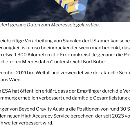
iefert genaue Daten zum Meeresspiegelanstieg.
gleichzeitige Verarbeitung von Signalen der US-amerikanisch
Genauigkeit ist umso beeindruckender, wenn man bedenkt, dass
 etwa 1.300 Kilometern die Erde umkreist. Je genauer die Pos
elieferten Meeresdaten“, unterstreicht Kurt Kober.
November 2020 im Weltall und verwendet wie der aktuelle Sent
 aus Wien.
ESA hat öffentlich erklärt, dass der Empfänger durch die Ve
timmung erheblich verbessert und damit die Gesamtleistung d
er von Beyond Gravity Austria die Positionen von rund 30 S
n neuen High Accuracy Service berechnen, der seit 2023 von G
 weiter verbessert wird.