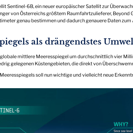
t Sentinel-6B, ein neuer europäischer Satellit zur Überwach
änger von Österreichs größtem Raumfahrtzulieferer, Beyond Gr
Zentimeter genau bestimmen und dadurch genauere Daten zum A
spiegels als drängendstes Umwe
globale mittlere Meeresspiegel um durchschnittlich vier Milli
iedrig gelegenen Küstengebieten, die direkt von Überschwe
eeresspiegels soll nun wichtige und vielleicht neue Erkenntni